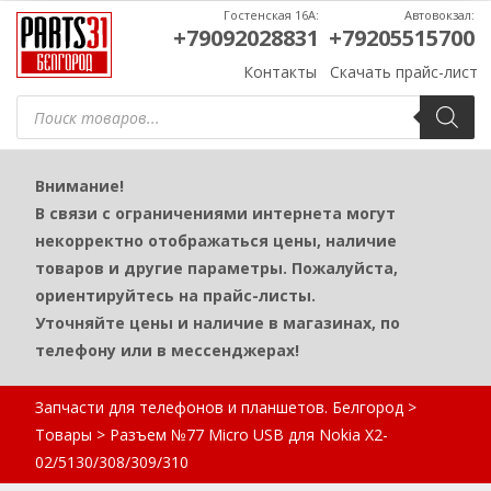
Гостенская 16А:
Автовокзал:
+79092028831
+79205515700
Контакты
Скачать прайс-лист
Поиск
товаров
Внимание!
В связи с ограничениями интернета могут
некорректно отображаться цены, наличие
товаров и другие параметры. Пожалуйста,
ориентируйтесь на прайс-листы.
Уточняйте цены и наличие в магазинах, по
телефону или в мессенджерах!
Запчасти для телефонов и планшетов. Белгород
>
Товары
>
Разъем №77 Micro USB для Nokia X2-
02/5130/308/309/310