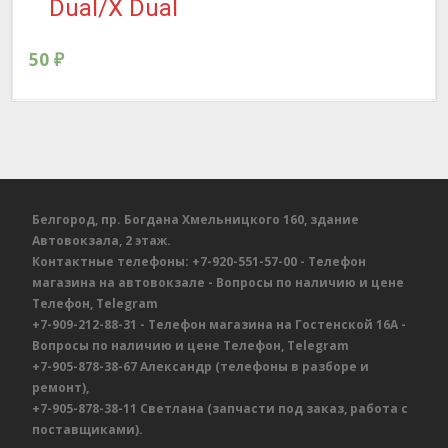
Dual/X Dual
50
₽
Белгород, пр. Богдана Хмельницкого 160, здание
Автовокзала, 2 этаж.
Контактные телефоны:
+7-920-551-57-00
- Телефон
магазина на автовокзале
- Вопросы по наличию и цене
Телефон, Telegram
+7-909-212-88-31
- Телефон магазина на Гостенской 16А
-
Вопросы по наличию и цене
Телефон, Telegram
+7-905-878-38-67
Александр
(телефоны в разборе и
ремонт),
+7-905-878-38-11
Светлана
(запчасти под заказ, работа с
поставщиками).