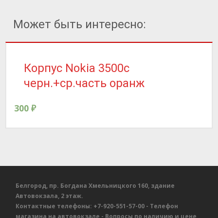
Может быть интересно:
Корпус Nokia 3500c
черн.+ср.часть оранж
300
₽
Белгород, пр. Богдана Хмельницкого 160, здание
Автовокзала, 2 этаж.
Контактные телефоны:
+7-920-551-57-00
- Телефон
магазина на автовокзале
- Вопросы по наличию и цене